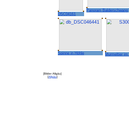
Panoram Balderschwang
DSC04161
Spinne in Höhle
Murmeltier im
[Bilder Allgäu]
[
Allgäu
]