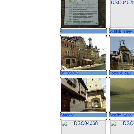
-
Schloß Isney
DSC04046
Fotos Allgäu
Stadttor
See im Nebel