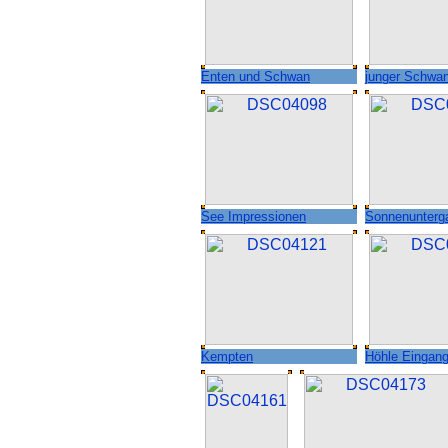
Enten und Schwan
junger Schwa
See Impressionen
Sonnenunterga
Kempten
Höhle Eingan