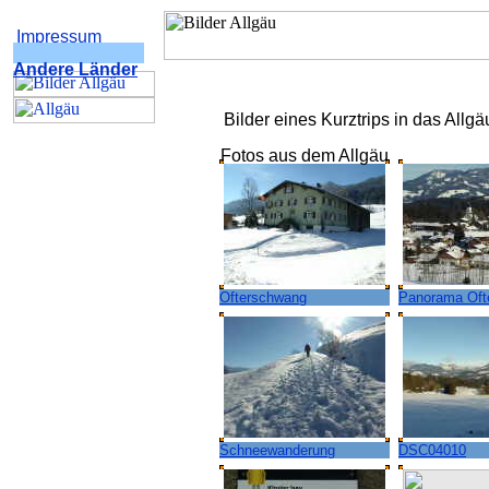
Impressum
Andere Länder
Bilder eines Kurztrips in das Allgä
Fotos aus dem Allgäu
Ofterschwang
Panorama Oft
Schneewanderung
DSC04010